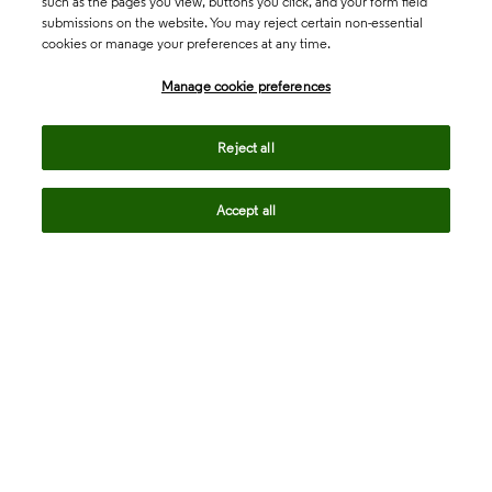
such as the pages you view, buttons you click, and your form field
submissions on the website. You may reject certain non-essential
cookies or manage your preferences at any time.
Academia & Government
Manage cookie preferences
Life Sciences & Healthcare
Reject all
Accept all
Intellectual Property
Company
language
Regional sites
© 2026 Clarivate. All rights reserved.
Legal
Trust Center
Standards
Privacy center
Privacy notice
Cookie notice
Career Fraud Warning
Transparency in Coverage