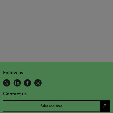
Follow us
Contact us
north_east
Sales enquiries