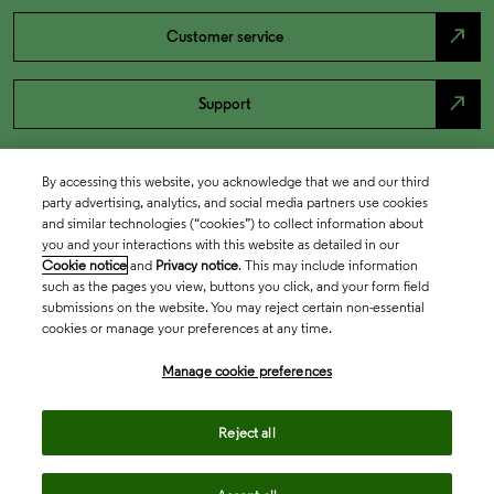
north_east
Customer service
north_east
Support
By accessing this website, you acknowledge that we and our third
party advertising, analytics, and social media partners use cookies
and similar technologies (“cookies”) to collect information about
you and your interactions with this website as detailed in our
Cookie notice
and
Privacy notice
. This may include information
such as the pages you view, buttons you click, and your form field
submissions on the website. You may reject certain non-essential
cookies or manage your preferences at any time.
Academia & Government
Manage cookie preferences
Life Sciences & Healthcare
Reject all