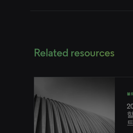
Related resources
블
2
할