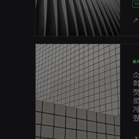
M
north_east
블
회
로
게
줬