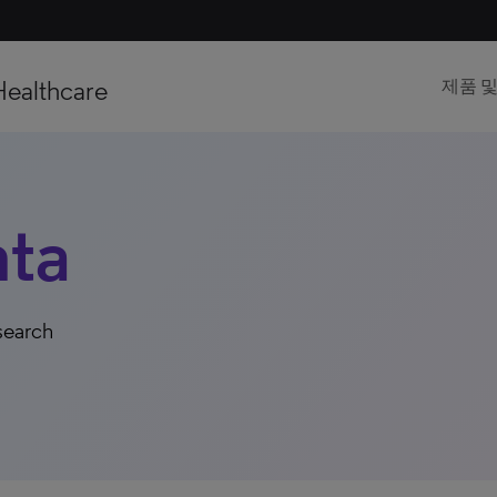
Healthcare
제품 
ta
search