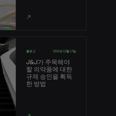
north_east
블로그
2024년 12월 17일
J&J가 주목해야
할 의약품에 대한
규제 승인을 획득
한 방법