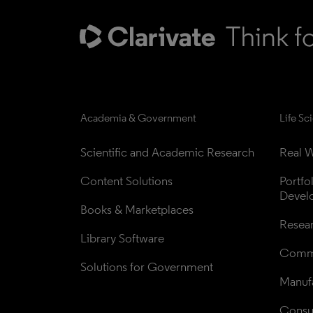
Academia & Government
Life Sc
Scientific and Academic Research
Real W
Content Solutions
Portfo
Devel
Books & Marketplaces
Resea
Library Software
Comme
Solutions for Government
Manufa
Consul