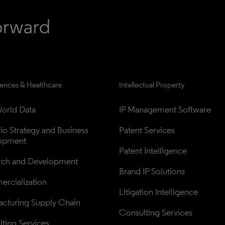
iences & Healthcare
Intellectual Property
orld Data
IP Management Software
lio Strategy and Business 
Patent Services
opment
Patent Intelligence
rch and Development
Brand IP Solutions
rcialization
Litigation Intelligence
cturing Supply Chain
Consulting Services
ting Services