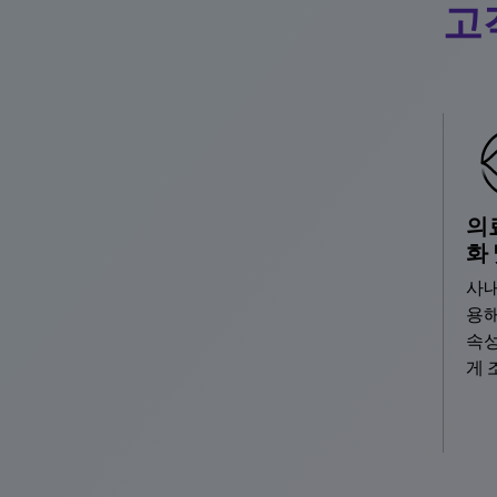
고
의
화
사내
용해
속성
게 