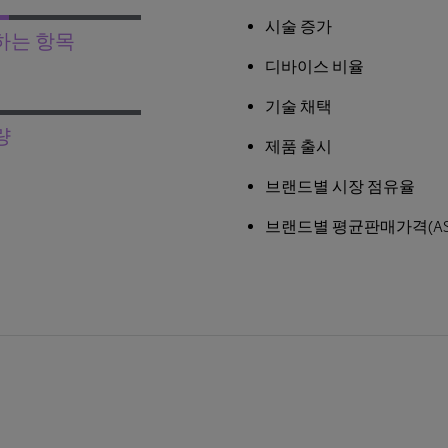
시술 증가
시장점유율 및 규모에 대
하는 항목
디바이스 비율
브랜드 비교 및 시장 구성 
기술 채택
다양한 지역의 가격 동향
량
제품 출시
브랜드별 시장 점유율
브랜드별 평균판매가격(AS