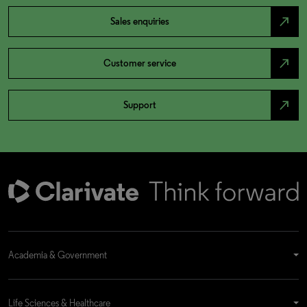
north_east
Sales enquiries
north_east
Customer service
north_east
Support
Academia & Government
Life Sciences & Healthcare