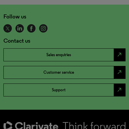
Follow us
Contact us
north_east
Sales enquiries
north_east
Customer service
north_east
Support