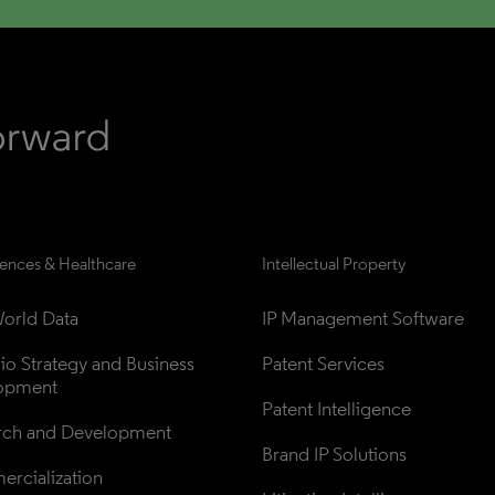
iences & Healthcare
Intellectual Property
orld Data
IP Management Software
lio Strategy and Business 
Patent Services
opment
Patent Intelligence
rch and Development
Brand IP Solutions
rcialization