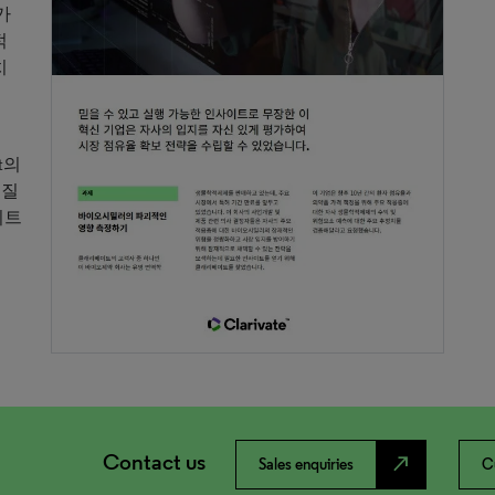
가
적
치
st의
 질
이트
Contact us
north_east
Sales enquiries
C