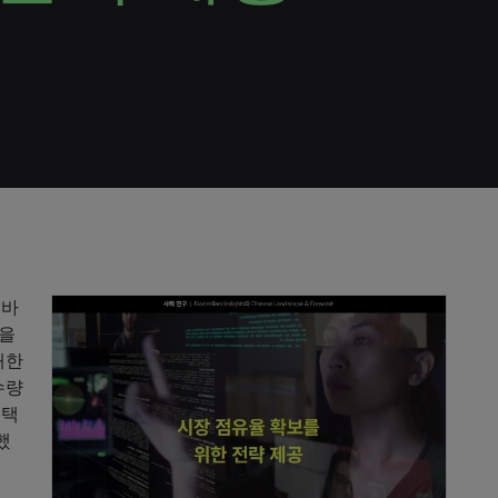
 바
용을
대한
수량
채택
했