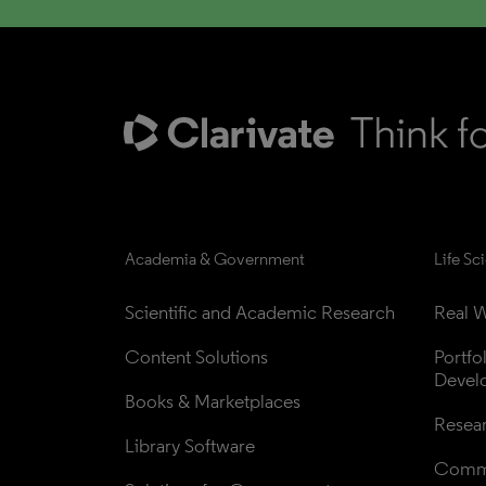
Academia & Government
Life Sc
Scientific and Academic Research
Real W
Content Solutions
Portfo
Devel
Books & Marketplaces
Resea
Library Software
Comme