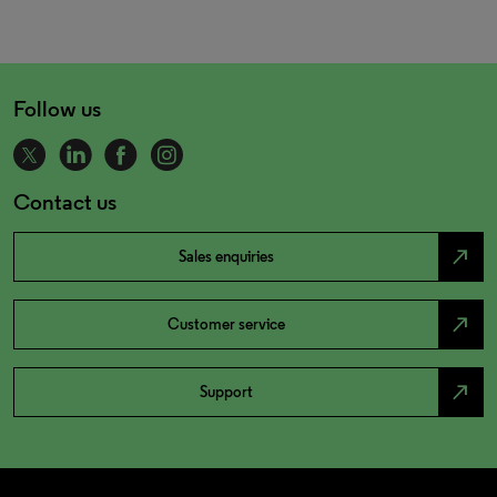
Follow us
Contact us
north_east
Sales enquiries
north_east
Customer service
north_east
Support