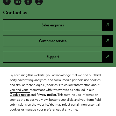
Contact us
north_east
Sales enquiries
north_east
Customer service
north_east
Support
By accessing this website, you acknowledge that we and our third
party advertising, analytics, and social media partners use cookies
and similar technologies (“cookies”) to collect information about
you and your interactions with this website as detailed in our
Cookie notice
and
Privacy notice
. This may include information
such as the pages you view, buttons you click, and your form field
submissions on the website. You may reject certain non-essential
cookies or manage your preferences at any time.
Academia & Government