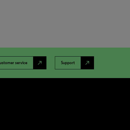
north_east
north_east
ustomer service
Support