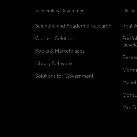
Academia & Government
Life Sc
Scientific and Academic Research
Real W
Content Solutions
Portfo
Devel
Books & Marketplaces
Resea
Library Software
Comme
Solutions for Government
Manufa
Consul
MedT