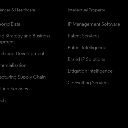
iences & Healthcare
Intellectual Property
orld Data
IP Management Software
lio Strategy and Business 
Patent Services
opment
Patent Intelligence
rch and Development
Brand IP Solutions
rcialization
Litigation Intelligence
cturing Supply Chain
Consulting Services
ting Services
ech