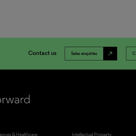
Contact us
north_east
Sales enquiries
C
iences & Healthcare
Intellectual Property