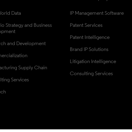
orld Data
IP Management Software
lio Strategy and Business 
Patent Services
opment
Patent Intelligence
rch and Development
Brand IP Solutions
rcialization
Litigation Intelligence
cturing Supply Chain
Consulting Services
ting Services
ech