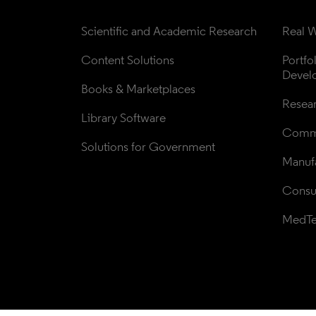
Scientific and Academic Research
Real W
Content Solutions
Portfo
Devel
Books & Marketplaces
Resea
Library Software
Comme
Solutions for Government
Manufa
Consul
MedT