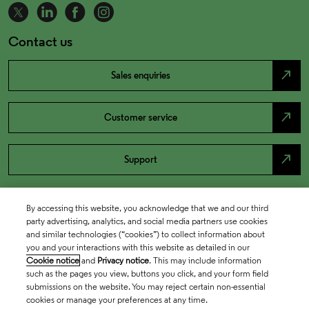
Contact us
north_east
Sales enquiries
north_east
Customer service
north_east
Support
By accessing this website, you acknowledge that we and our third
party advertising, analytics, and social media partners use cookies
and similar technologies (“cookies”) to collect information about
you and your interactions with this website as detailed in our
Cookie notice
and
Privacy notice
. This may include information
such as the pages you view, buttons you click, and your form field
submissions on the website. You may reject certain non-essential
cookies or manage your preferences at any time.