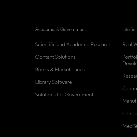
Academia & Government
Life Sc
Scientific and Academic Research
Real W
Content Solutions
Portfo
Devel
Books & Marketplaces
Resea
Library Software
Comme
Solutions for Government
Manufa
Consul
MedT