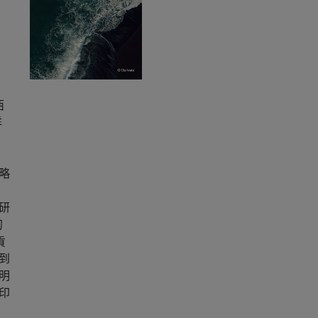
標
西
洋
，
略
研
初
貢
到
明
印