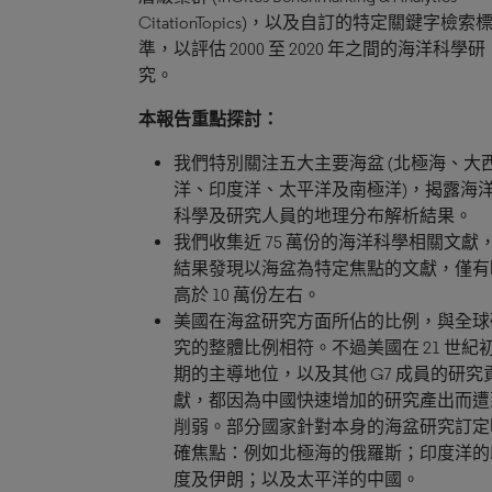
CitationTopics)，以及自訂的特定關鍵字檢索
準，以評估 2000 至 2020 年之間的海洋科學研
究。
本報告重點探討：
我們特別關注五大主要海盆 (北極海、大
洋、印度洋、太平洋及南極洋)，揭露海
科學及研究人員的地理分布解析結果。
我們收集近 75 萬份的海洋科學相關文獻
結果發現以海盆為特定焦點的文獻，僅有
高於 10 萬份左右。
美國在海盆研究方面所佔的比例，與全球
究的整體比例相符。不過美國在 21 世紀
期的主導地位，以及其他 G7 成員的研究
獻，都因為中國快速增加的研究產出而遭
削弱。部分國家針對本身的海盆研究訂定
確焦點：例如北極海的俄羅斯；印度洋的
度及伊朗；以及太平洋的中國。