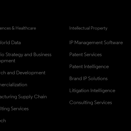
iences & Healthcare
Intellectual Property
orld Data
IP Management Software
lio Strategy and Business 
Patent Services
opment
Patent Intelligence
rch and Development
Brand IP Solutions
rcialization
Litigation Intelligence
cturing Supply Chain
Consulting Services
ting Services
ech