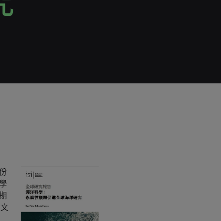
究
份
學
期
論文