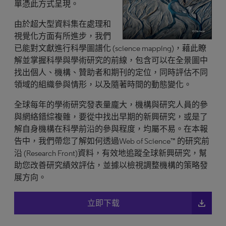
單憑此方式呈現。
由於超大型資料集在處理和
視覺化方面有所進步，我們
已能對文獻進行科學圖譜化 (science mapping)，藉此瞭
解並掌握科學與學術研究的前線，包含可以在全景圖中
找出個人、機構、贊助者和期刊的定位，同時評估不同
領域的組織參與情形，以及隨著時間的動態變化。
全球每年的學術研究發表量龐大，機構與研究人員的參
與網絡錯綜複雜，要從中找出早期的新興研究，或是了
解自身機構在科學前沿的參與程度，均屬不易。在本報
告中，我們帶您了解如何透過Web of Science™ 的研究前
沿 (Research Front)資料，有效地追蹤全球新興研究，幫
助您改善研究績效評估，並據以檢視調整機構的策略發
展方向。
file_download
立即下载