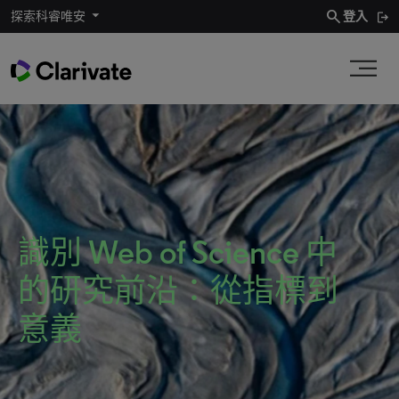
search
探索科睿唯安
登入
識別 Web of Science 中
的研究前沿：從指標到
意義