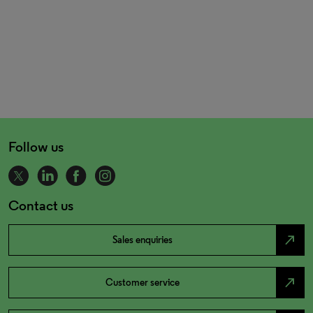
Follow us
Contact us
north_east
Sales enquiries
north_east
Customer service