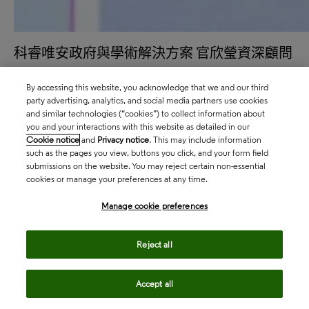
科睿唯安政府與學術解決方案 官欣瑩資深顧問
By accessing this website, you acknowledge that we and our third
party advertising, analytics, and social media partners use cookies
and similar technologies (“cookies”) to collect information about
you and your interactions with this website as detailed in our
Cookie notice
and
Privacy notice
. This may include information
當生成式 AI開始進入各行各業以及我們的日常
such as the pages you view, buttons you click, and your form field
生活之中，在今年的用戶會中，我們很榮幸能
submissions on the website. You may reject certain non-essential
cookies or manage your preferences at any time.
邀請多位專家，分享機構內的實際應用，從讀
Manage cookie preferences
者、研究人員、圖書館以及研究管理者等不同
角度，對研究資料的使用情境、大數據分析與
Reject all
AI多元服務應用等進行探討，希望提供與會者
透過新的視角帶往資訊探索的新境界!
Accept all