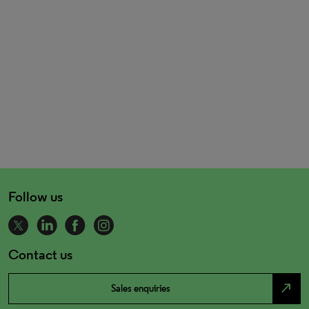
Follow us
Contact us
north_east
Sales enquiries