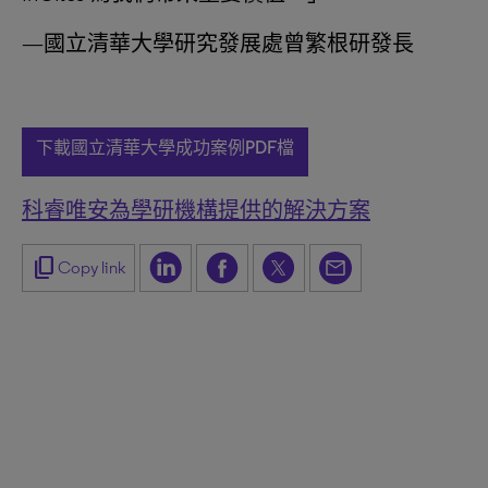
—國立清華大學研究發展處曾繁根研發長
下載國立清華大學成功案例PDF檔
科睿唯安為學研機構提供的解決方案
content_copy
Copy link