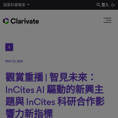
search
探索科睿唯安
登入
chevron_left
MAY 19, 2025
觀賞重播 | 智見未來：
InCites AI 驅動的新興主
題與 InCites 科研合作影
響力新指標