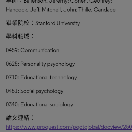
導師：Bailenson, Jeremy; Cohen, Geoffrey;
Hancock, Jeff; Mitchell, John; Thille, Candace
畢業院校：Stanford University
學科領域：
0459: Communication
0625: Personality psychology
0710: Educational technology
0451: Social psychology
0340: Educational sociology
論文連結：
https://www.proquest.com/pqdtglobal/docview/25