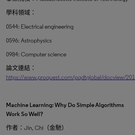
學科領域：
0544: Electrical engineering
0596: Astrophysics
0984: Computer science
論文連結：
https://www.proquest.com/pqdtglobal/docview/20
Machine Learning: Why Do Simple Algorithms
Work So Well?
作者：Jin, Chi（金馳）