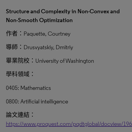
Structure and Complexity in Non-Convex and
Non-Smooth Optimization
作者：Paquette, Courtney
導師：Drusvyatskiy, Dmitriy
畢業院校：University of Washington
學科領域：
0405: Mathematics
0800: Artificial intelligence
論文連結：
https://www.proquest.com/pqdtglobal/docview/19