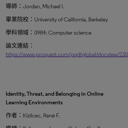
導師：Jordan, Michael I.
畢業院校：University of California, Berkeley
學科領域：0984: Computer science
論文連結：
https://www.proquest.com/pqdtglobal/docview/23
Identity, Threat, and Belonging in Online
Learning Environments
作者：Kizilcec, René F.