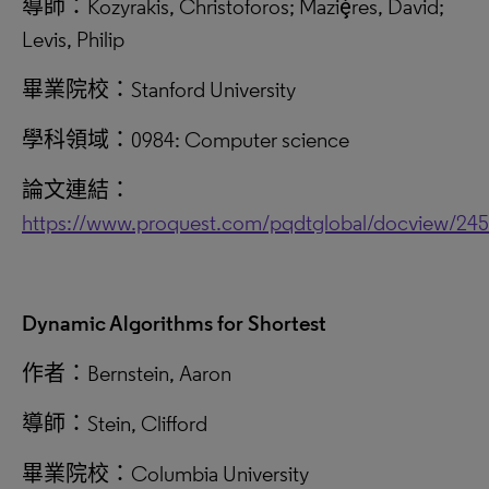
導師：Kozyrakis, Christoforos; Maziȩ̀res, David;
Levis, Philip
畢業院校：Stanford University
學科領域：0984: Computer science
論文連結：
https://www.proquest.com/pqdtglobal/docview/24
Dynamic Algorithms for Shortest
作者：Bernstein, Aaron
導師：Stein, Clifford
畢業院校：Columbia University