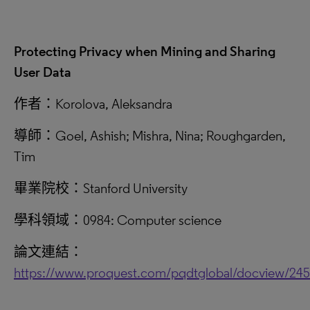
Protecting Privacy when Mining and Sharing
User Data
作者：Korolova, Aleksandra
導師：Goel, Ashish; Mishra, Nina; Roughgarden,
Tim
畢業院校：Stanford University
學科領域：0984: Computer science
論文連結：
https://www.proquest.com/pqdtglobal/docview/24