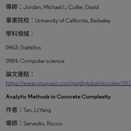
導師：Jordan, Michael I.; Culler, David
畢業院校：University of California, Berkeley
學科領域：
0463: Statistics
0984: Computer science
論文連結：
https://www.proquest.com/pqdtglobal/docview/20
Analytic Methods in Concrete Complexity
作者：Tan, Li-Yang
導師：Servedio, Rocco