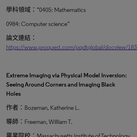
學科領域：”0405: Mathematics
0984: Computer science”
論文連結：
https://www.proquest.com/pqdtglobal/docview/18
Extreme Imaging via Physical Model Inversion:
Seeing Around Corners and Imaging Black
Holes
作者：Bozeman, Katherine L.
導師：Freeman, William T.
畢業院校：Massachusetts Institute of Technology