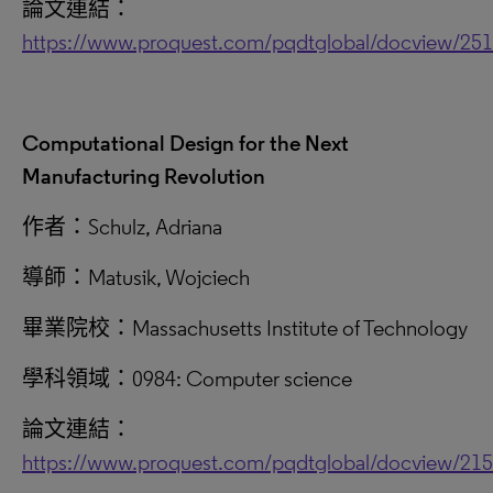
論文連結：
https://www.proquest.com/pqdtglobal/docview/25
Computational Design for the Next
Manufacturing Revolution
作者：Schulz, Adriana
導師：Matusik, Wojciech
畢業院校：Massachusetts Institute of Technology
學科領域：0984: Computer science
論文連結：
https://www.proquest.com/pqdtglobal/docview/21