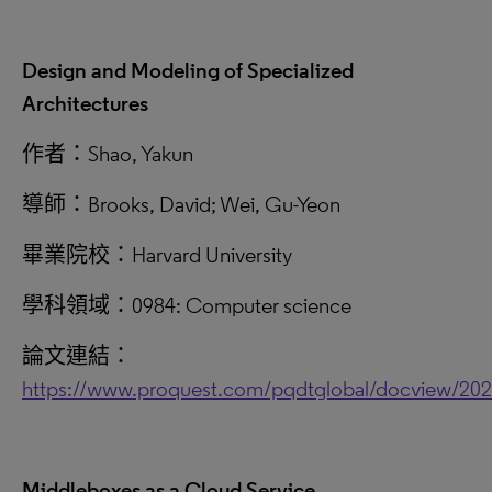
Design and Modeling of Specialized
Architectures
作者：Shao, Yakun
導師：Brooks, David; Wei, Gu-Yeon
畢業院校：Harvard University
學科領域：0984: Computer science
論文連結：
https://www.proquest.com/pqdtglobal/docview/20
Middleboxes as a Cloud Service