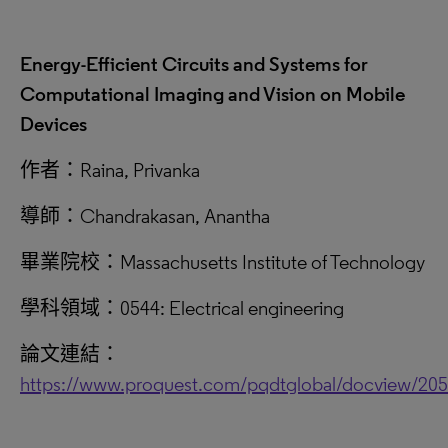
Energy-Efficient Circuits and Systems for
Computational Imaging and Vision on Mobile
Devices
作者：Raina, Privanka
導師：Chandrakasan, Anantha
畢業院校：Massachusetts Institute of Technology
學科領域：0544: Electrical engineering
論文連結：
https://www.proquest.com/pqdtglobal/docview/20