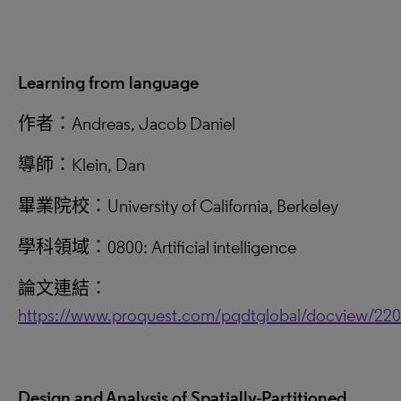
Learning from language
作者：Andreas, Jacob Daniel
導師：Klein, Dan
畢業院校：University of California, Berkeley
學科領域：0800: Artificial intelligence
論文連結：
https://www.proquest.com/pqdtglobal/docview/22
Design and Analysis of Spatially-Partitioned