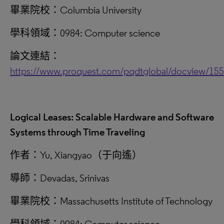
畢業院校：Columbia University
學科領域：0984: Computer science
論文連結：
https://www.proquest.com/pqdtglobal/docview/15
Logical Leases: Scalable Hardware and Software
Systems through Time Traveling
作者：Yu, Xiangyao（于向遙）
導師：Devadas, Srinivas
畢業院校：Massachusetts Institute of Technology