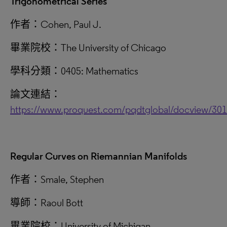
Trigonometrical Series
作者：Cohen, Paul J.
畢業院校：The University of Chicago
學科分類：0405: Mathematics
論文連結：
https://www.proquest.com/pqdtglobal/docview/30
Regular Curves on Riemannian Manifolds
作者：Smale, Stephen
導師：Raoul Bott
畢業院校：University of Michigan