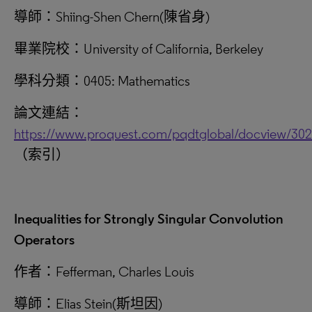
導師：Shiing-Shen Chern(陳省身)
畢業院校：University of California, Berkeley
學科分類：0405: Mathematics
論文連結：
https://www.proquest.com/pqdtglobal/docview/30
（索引）
Inequalities for Strongly Singular Convolution
Operators
作者：Fefferman, Charles Louis
導師：Elias Stein(斯坦因)