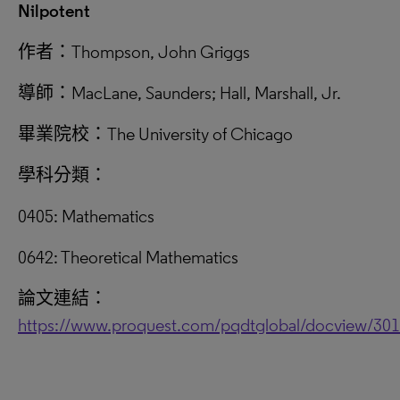
Nilpotent
作者：Thompson, John Griggs
導師：MacLane, Saunders; Hall, Marshall, Jr.
畢業院校：The University of Chicago
學科分類：
0405: Mathematics
0642: Theoretical Mathematics
論文連結：
https://www.proquest.com/pqdtglobal/docview/30