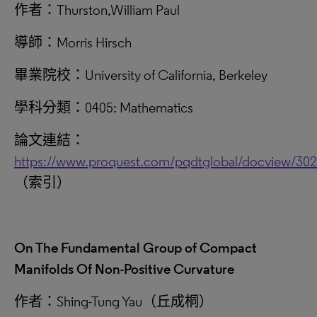
作者：Thurston,William Paul
導師：Morris Hirsch
畢業院校：University of California, Berkeley
學科分類：0405: Mathematics
論文連結：
https://www.proquest.com/pqdtglobal/docview/30
（索引）
On The Fundamental Group of Compact
Manifolds Of Non-Positive Curvature
作者：Shing-Tung Yau（丘成桐）