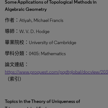
Some Applications of Topological Methods in
Algebraic Geometry
作者：Atiyah, Michael Francis
導師：W. V. D. Hodge
畢業院校：University of Cambridge
學科分類：0405: Mathematics
論文連結：
https://www.proquest.com/pqdtglobal/docview/20
（索引）
Topics in the Theory of Uniqueness of