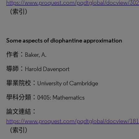
https://www.proquest.com/pqdtglobal/docview/30
（索引）
Some aspects of diophantine approximation
作者：Baker, A.
導師：Harold Davenport
畢業院校：University of Cambridge
學科分類：0405: Mathematics
論文連結：
https://www.proquest.com/pqdtglobal/docview/18
（索引）