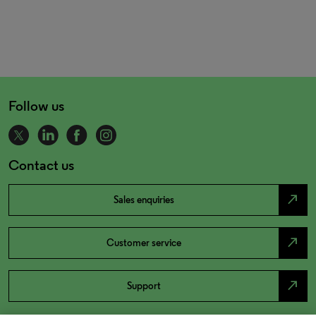
Follow us
Contact us
north_east
Sales enquiries
north_east
Customer service
north_east
Support