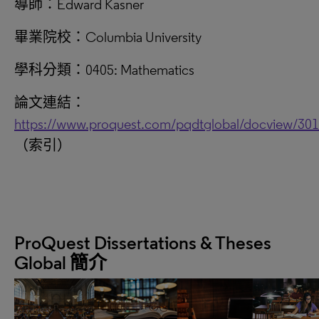
導師：Edward Kasner
畢業院校：Columbia University
學科分類：0405: Mathematics
論文連結：
https://www.proquest.com/pqdtglobal/docview/30
（索引）
ProQuest Dissertations & Theses
Global 簡介