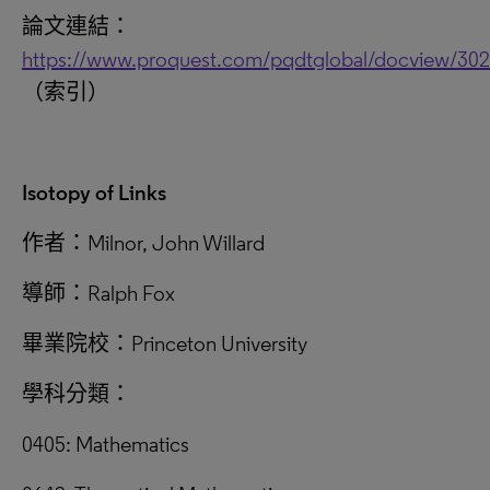
論文連結：
https://www.proquest.com/pqdtglobal/docview/30
（索引）
Isotopy of Links
作者：Milnor, John Willard
導師：Ralph Fox
畢業院校：Princeton University
學科分類：
0405: Mathematics