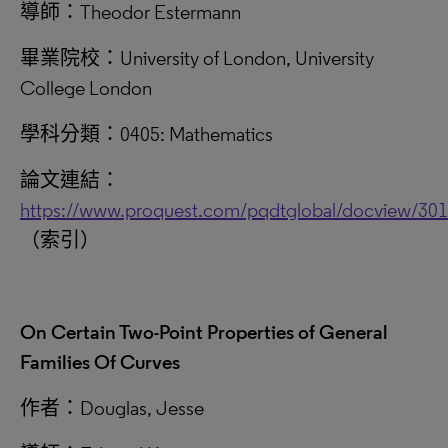
導師：Theodor Estermann
畢業院校：University of London, University
College London
學科分類：0405: Mathematics
論文連結：
https://www.proquest.com/pqdtglobal/docview/30
（索引）
On Certain Two-Point Properties of General
Families Of Curves
作者：Douglas, Jesse