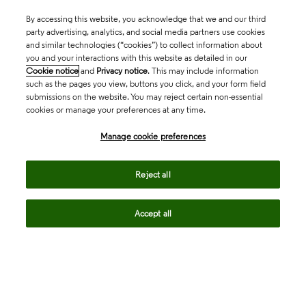
By accessing this website, you acknowledge that we and our third
party advertising, analytics, and social media partners use cookies
and similar technologies (“cookies”) to collect information about
you and your interactions with this website as detailed in our
Cookie notice
and
Privacy notice
. This may include information
such as the pages you view, buttons you click, and your form field
submissions on the website. You may reject certain non-essential
cookies or manage your preferences at any time.
Academia & Government
Manage cookie preferences
Life Sciences & Healthcare
Reject all
Accept all
Intellectual Property
Company