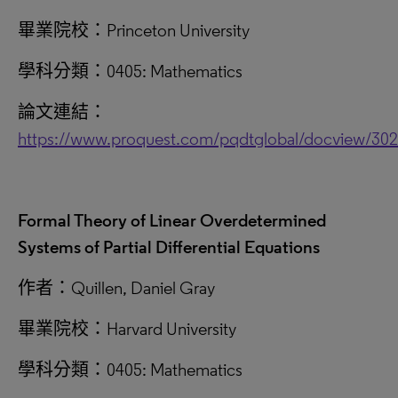
畢業院校：Princeton University
學科分類：0405: Mathematics
論文連結：
https://www.proquest.com/pqdtglobal/docview/30
Formal Theory of Linear Overdetermined
Systems of Partial Differential Equations
作者：Quillen, Daniel Gray
畢業院校：Harvard University
學科分類：0405: Mathematics