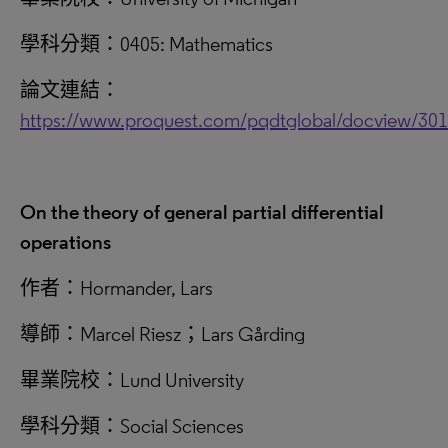
學科分類：0405: Mathematics
論文連結：
https://www.proquest.com/pqdtglobal/docview/30
On the theory of general partial differential
operations
作者：Hormander, Lars
導師：Marcel Riesz；Lars Gårding
畢業院校：Lund University
學科分類：Social Sciences