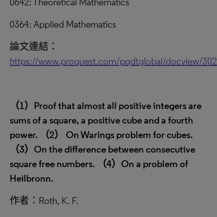
0642: Theoretical Mathematics
0364: Applied Mathematics
論文連結：
https://www.proquest.com/pqdtglobal/docview/30
（
1
）
Proof that almost all positive integers are
sums of a square, a positive cube and a fourth
power.
（
2
）
On Warings problem for cubes.
（
3
）
On the difference between consecutive
square free numbers.
（
4
）
On a problem of
Heilbronn.
作者：Roth, K. F.