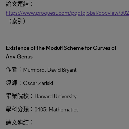
論文連結：
https://www.proquest.com/pqdtglobal/docview/30
（索引）
Existence of the Moduli Scheme for Curves of
Any Genus
作者：Mumford, David Bryant
導師：Oscar Zariski
畢業院校：Harvard University
學科分類：0405: Mathematics
論文連結：