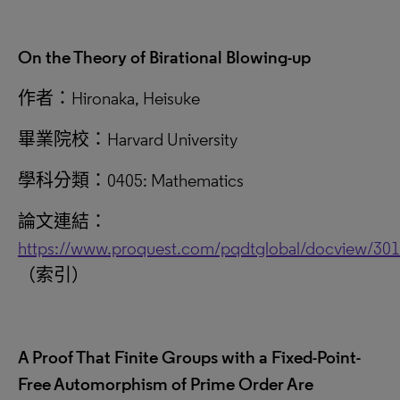
On the Theory of Birational Blowing-up
作者：Hironaka, Heisuke
畢業院校：Harvard University
學科分類：0405: Mathematics
論文連結：
https://www.proquest.com/pqdtglobal/docview/30
（索引）
A Proof That Finite Groups with a Fixed-Point-
Free Automorphism of Prime Order Are