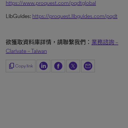
https://www.proquest.com/pqdtglobal
LibGuides:
https://proquest.libguides.com/pqdt
欲獲取資料庫詳情，請聯繫我們：
業務諮詢 –
Clarivate – Taiwan
content_copy
Copy link