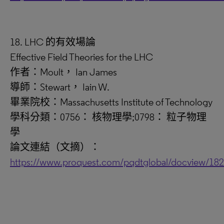
18. LHC 的有效場論
Effective Field Theories for the LHC
作者：Moult， Ian James
導師：Stewart， Iain W.
畢業院校：Massachusetts Institute of Technology
學科分類：0756： 核物理學;0798： 粒子物理
學
論文連結（文摘）：
https://www.proquest.com/pqdtglobal/docview/18