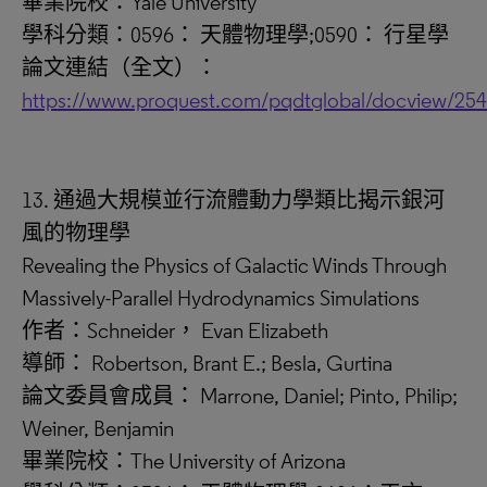
畢業院校：Yale University
學科分類：0596： 天體物理學;0590： 行星學
論文連結（全文）：
https://www.proquest.com/pqdtglobal/docview/25
13. 通過大規模並行流體動力學類比揭示銀河
風的物理學
Revealing the Physics of Galactic Winds Through
Massively-Parallel Hydrodynamics Simulations
作者：Schneider， Evan Elizabeth
導師： Robertson, Brant E.; Besla, Gurtina
論文委員會成員： Marrone, Daniel; Pinto, Philip;
Weiner, Benjamin
畢業院校：The University of Arizona