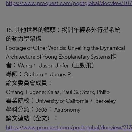
https://www.proquest.com/pqdtglobal/docview/10
15. 其他世界的鏡頭：揭開年輕系外行星系統
的動力學架構
Footage of Other Worlds: Unveiling the Dynamical
Architecture of Young Exoplanetary Systems作
者：Wang， Jason Jinfei（王勁飛）
導師：Graham， James R.
論文委員會成員：
Chiang, Eugene; Kalas, Paul G.; Stark, Philip
畢業院校：University of California， Berkeley
學科分類：0606： Astronomy
論文連結（全文）：
https://www.proquest.com/pqdtglobal/docview/21