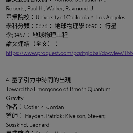
Roberts, Paul H.; Walker, Raymond J.
畢業院校：University of California， Los Angeles
學科分類：0373： 地球物理學;0590： 行星
學;0467： 地球物理工程
論文連結（全文）：
https://www.proquest.com/pqdtglobal/docview/15
4. 量子引力中時間的出現
Toward the Emergence of Time in Quantum
Gravity
作者：Cotler， Jordan
導師： Hayden, Patrick; Kivelson, Steven;
Susskind, Leonard