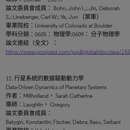
論文委員會成員： Bohn, John L.; Jin, Deborah
S.; Lineberger, Carl W.; Ye, Jun （葉軍）
畢業院校：University of Colorado at Boulder
學科分類：0605： 物理學;0609： 分子物理學
論文連結（全文）：
https://www.proquest.com/pqdtglobal/docview/14
12. 行星系統的數據驅動動力學
Data-Driven Dynamics of Planetary Systems
作者：Millholland， Sarah Catherine
導師：Laughlin， Gregory
論文委員會成員：
Batygin, Konstantin; Fischer, Debra; Basu, Sarbani