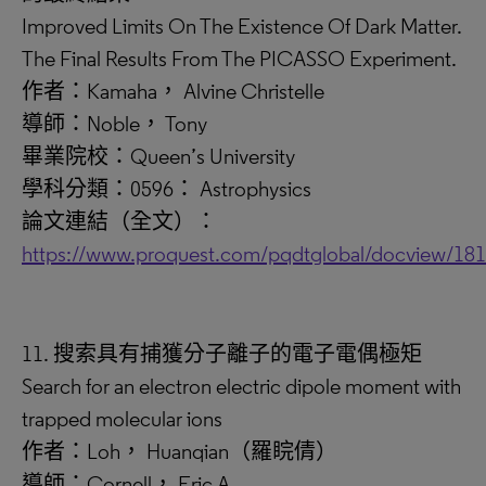
Improved Limits On The Existence Of Dark Matter.
The Final Results From The PICASSO Experiment.
作者：Kamaha， Alvine Christelle
導師：Noble， Tony
畢業院校：Queen’s University
學科分類：0596： Astrophysics
論文連結（全文）：
https://www.proquest.com/pqdtglobal/docview/18
11. 搜索具有捕獲分子離子的電子電偶極矩
Search for an electron electric dipole moment with
trapped molecular ions
作者：Loh， Huanqian（羅睆倩）
導師：Cornell， Eric A.