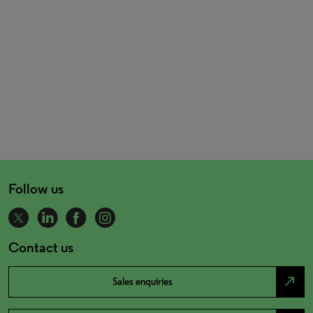
Follow us
Contact us
north_east
Sales enquiries