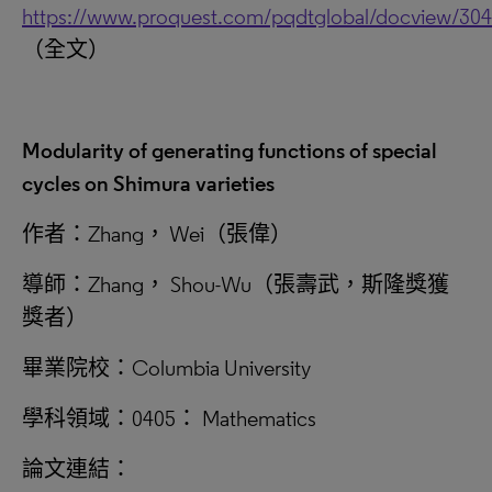
https://www.proquest.com/pqdtglobal/docview/30
（全文）
Modularity of generating functions of special
cycles on Shimura varieties
作者：Zhang， Wei（張偉）
導師：Zhang， Shou-Wu（張壽武，斯隆獎獲
獎者）
畢業院校：Columbia University
學科領域：0405： Mathematics
論文連結：