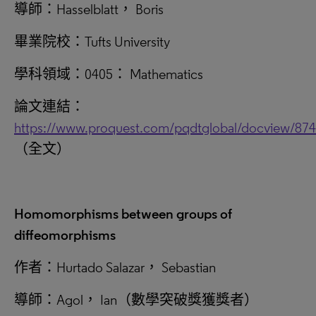
導師：Hasselblatt， Boris
畢業院校：Tufts University
學科領域：0405： Mathematics
論文連結：
https://www.proquest.com/pqdtglobal/docview/87
（全文）
Homomorphisms between groups of
diffeomorphisms
作者：Hurtado Salazar， Sebastian
導師：Agol， Ian（數學突破獎獲獎者）