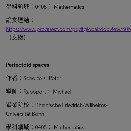
學科領域：0405： Mathematics
論文連結：
https://www.proquest.com/pqdtglobal/docview/30
（文摘）
Perfectoid spaces
作者：Scholze， Peter
導師：Rapoport， Michael
畢業院校：Rheinische Friedrich-Wilhelms-
Universität Bonn
學科領域：0405： Mathematics