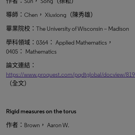
作者：Sun， Song（孫崧）
導師：Chen， Xiuxiong（陳秀雄）
畢業院校：The University of Wisconsin – Madison
學科領域：0364： Applied Mathematics，
0405： Mathematics
論文連結：
https://www.proquest.com/pqdtglobal/docview/81
（全文）
Rigid measures on the torus
作者：Brown， Aaron W.