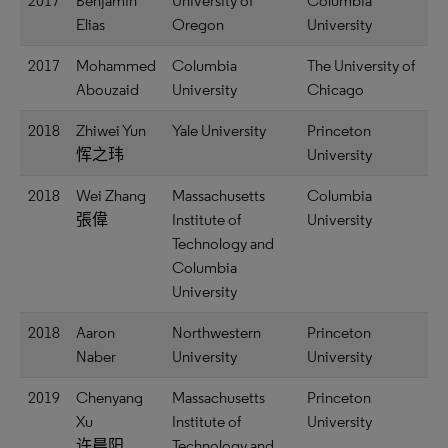
2017
Benjamin
University of
Columbia
Elias
Oregon
University
2017
Mohammed
Columbia
The University of
Abouzaid
University
Chicago
2018
Zhiwei Yun
Yale University
Princeton
恽之玮
University
2018
Wei Zhang
Massachusetts
Columbia
張偉
Institute of
University
Technology and
Columbia
University
2018
Aaron
Northwestern
Princeton
Naber
University
University
2019
Chenyang
Massachusetts
Princeton
Xu
Institute of
University
许晨阳
Technology and