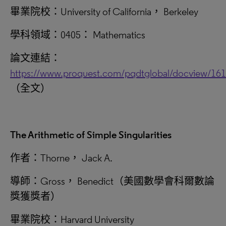
畢業院校：University of California， Berkeley
學科領域：0405： Mathematics
論文連結：
https://www.proquest.com/pqdtglobal/docview/16
（全文）
The Arithmetic of Simple Singularities
作者：Thorne， Jack A.
導師：Gross， Benedict（美國數學會科爾數論
獎獲獎者）
畢業院校：Harvard University