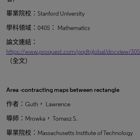
畢業院校：Stanford University
學科領域：0405： Mathematics
論文連結：
https://www.proquest.com/pqdtglobal/docview/30
（全文）
Area -contracting maps between rectangle
作者：Guth， Lawrence
導師：Mrowka， Tomasz S.
畢業院校：Massachusetts Institute of Technology