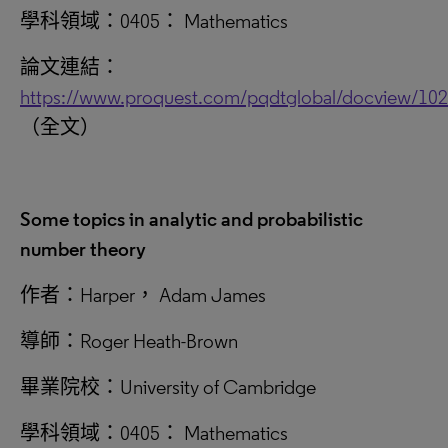
學科領域：0405： Mathematics
論文連結：
https://www.proquest.com/pqdtglobal/docview/10
（全文）
Some topics in analytic and probabilistic
number theory
作者：Harper， Adam James
導師：Roger Heath-Brown
畢業院校：University of Cambridge
學科領域：0405： Mathematics