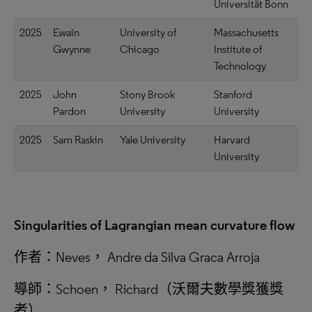
Universität Bonn
2025
Ewain
University of
Massachusetts
Gwynne
Chicago
Institute of
Technology
2025
John
Stony Brook
Stanford
Pardon
University
University
2025
Sam Raskin
Yale University
Harvard
University
Singularities of Lagrangian mean curvature flow
作者：Neves， Andre da Silva Graca Arroja
導師：Schoen， Richard（沃爾夫數學獎獲獎
者）