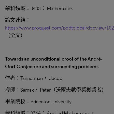
學科領域：0405： Mathematics
論文連結：
https://www.proquest.com/pqdtglobal/docview/10
（全文）
Towards an unconditional proof of the Andr
é
-
Oort Conjecture and surrounding problems
作者：Tsimerman， Jacob
導師：Sarnak， Peter（沃爾夫數學獎獲獎者）
畢業院校：Princeton University
學科領域：0364： Applied Mathematics，