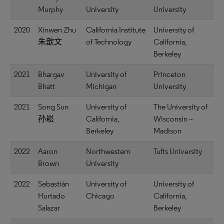
Murphy
University
University
2020
Xinwen Zhu
California Institute
University of
朱歆文
of Technology
California,
Berkeley
2021
Bhargav
University of
Princeton
Bhatt
Michigan
University
2021
Song Sun
University of
The University of
孙崧
California,
Wisconsin –
Berkeley
Madison
2022
Aaron
Northwestern
Tufts University
Brown
University
2022
Sebastián
University of
University of
Hurtado
Chicago
California,
Salazar
Berkeley