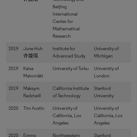
Beijing
International
Center for
Mathematical
Research
2019
June Huh
Institute for
University of
许埈珥
Advanced Study
Michigan
2019
Kaisa
University of Turku
University of
Matomäki
London
2019
Maksym
California Institute
Stanford
Radziwill
of Technology
University
2020
Tim Austin
University of
University of
California, Los
California, Los
Angeles
Angeles
2020
Emmy
Northwestern
Stanford