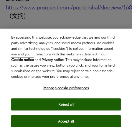
https://www.proquest.com/pqdtglobal/docview/16
（文摘）
By accessing this website, you acknowledge that we and our third
On some rigidity properties in pdes
party advertising, analytics, and social media partners use cookies
and similar technologies (“cookies”) to collect information about
you and your interactions with this website as detailed in our
作者：Rüland， Angkana
Cookie notice
and
Privacy notice
. This may include information
such as the pages you view, buttons you click, and your form field
導師：Herbert Koch
submissions on the website. You may reject certain non-essential
cookies or manage your preferences at any time.
畢業院校：Rheinische Friedrich-Wilhelms-
Manage cookie preferences
Universität Bonn
Reject all
學科領域：0405： Mathematics
論文連結：
Accept all
https://www.proquest.com/pqdtglobal/docview/19