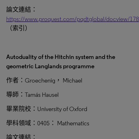
論文連結：
https://www.proquest.com/pqdtglobal/docview/17
（索引）
Autoduality of the Hitchin system and the
geometric Langlands programme
作者：Groechenig， Michael
導師：Tamás Hausel
畢業院校：University of Oxford
學科領域：0405： Mathematics
論文連結：