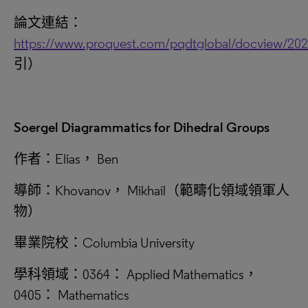
論文連結：
https://www.proquest.com/pqdtglobal/docview/20
引）
Soergel Diagrammatics for Dihedral Groups
作者：Elias， Ben
導師：Khovanov， Mikhail（範疇化領域領軍人
物）
畢業院校：Columbia University
學科領域：0364： Applied Mathematics，
0405： Mathematics