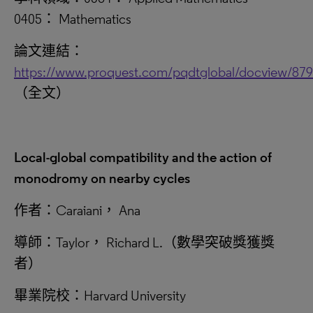
0405： Mathematics
論文連結：
https://www.proquest.com/pqdtglobal/docview/87
（全文）
Local-global compatibility and the action of
monodromy on nearby cycles
作者：Caraiani， Ana
導師：Taylor， Richard L.（數學突破獎獲獎
者）
畢業院校：Harvard University