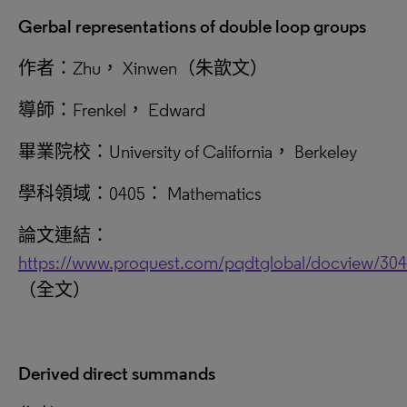
Gerbal representations of double loop groups
作者：Zhu， Xinwen（朱歆文）
導師：Frenkel， Edward
畢業院校：University of California， Berkeley
學科領域：0405： Mathematics
論文連結：
https://www.proquest.com/pqdtglobal/docview/30
（全文）
Derived direct summands