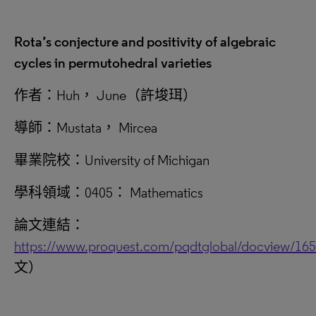
Rota’s conjecture and positivity of algebraic
cycles in permutohedral varieties
作者：Huh， June（許埈珥）
導師：Mustata， Mircea
畢業院校：University of Michigan
學科領域：0405： Mathematics
論文連結：
https://www.proquest.com/pqdtglobal/docview/16
文）