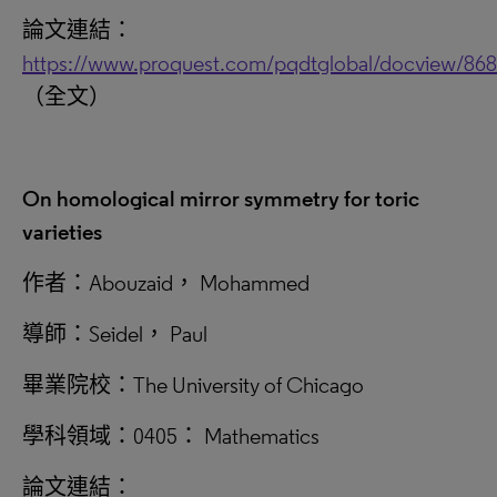
論文連結：
https://www.proquest.com/pqdtglobal/docview/86
（全文）
On homological mirror symmetry for toric
varieties
作者：Abouzaid， Mohammed
導師：Seidel， Paul
畢業院校：The University of Chicago
學科領域：0405： Mathematics
論文連結：