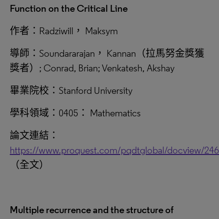
Function on the Critical Line
作者：Radziwill， Maksym
導師：Soundararajan， Kannan（拉馬努金獎獲
獎者）; Conrad, Brian; Venkatesh, Akshay
畢業院校：Stanford University
學科領域：0405： Mathematics
論文連結：
https://www.proquest.com/pqdtglobal/docview/24
（全文）
Multiple recurrence and the structure of