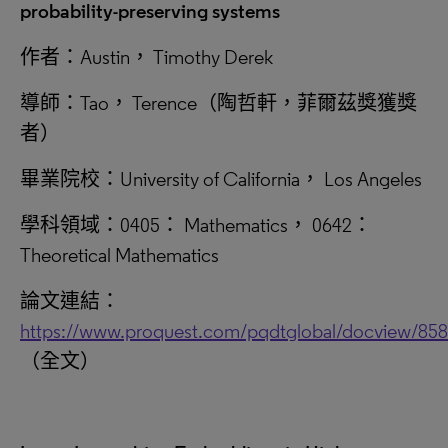
probability-preserving systems
作者：Austin， Timothy Derek
導師：Tao， Terence（陶哲軒，菲爾茲獎獲獎
者）
畢業院校：University of California， Los Angeles
學科領域：0405： Mathematics， 0642：
Theoretical Mathematics
論文連結：
https://www.proquest.com/pqdtglobal/docview/85
（全文）