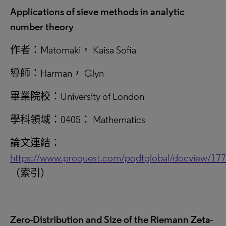
Applications of sieve methods in analytic
number theory
作者：Matomaki， Kaisa Sofia
導師：Harman， Glyn
畢業院校：University of London
學科領域：0405： Mathematics
論文連結：
https://www.proquest.com/pqdtglobal/docview/17
（索引）
Zero-Distribution and Size of the Riemann Zeta-