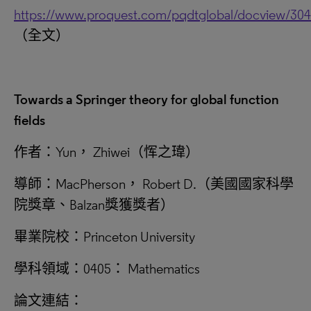
https://www.proquest.com/pqdtglobal/docview/30
（全文）
Towards a Springer theory for global function
fields
作者：Yun， Zhiwei（恽之瑋）
導師：MacPherson， Robert D.（美國國家科學
院獎章、Balzan獎獲獎者）
畢業院校：Princeton University
學科領域：0405： Mathematics
論文連結：