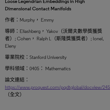
Loose Legendrian Embeddings in High
Dimensional Contact Manifolds
作者：Murphy， Emmy
導師：Eliashberg， Yakov（沃爾夫數學獎獲獎
者）; Cohen， Ralph L（斯隆獎獲獎者）; Ionel,
Eleny
畢業院校：Stanford University
學科領域：0405： Mathematics
論文連結：
https://www.proquest.com/pqdtglobal/docview/24
（全文）