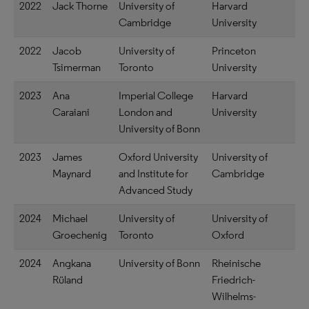
2022
Jack Thorne
University of
Harvard
Cambridge
University
2022
Jacob
University of
Princeton
Tsimerman
Toronto
University
2023
Ana
Imperial College
Harvard
Caraiani
London and
University
University of Bonn
2023
James
Oxford University
University of
Maynard
and Institute for
Cambridge
Advanced Study
2024
Michael
University of
University of
Groechenig
Toronto
Oxford
2024
Angkana
University of Bonn
Rheinische
Rüland
Friedrich-
Wilhelms-