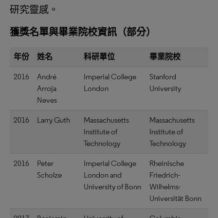
研究靈感。
獲獎名單與畢業院校資訊（部分）
年份
姓名
科研單位
畢業院校
2016
André
Imperial College
Stanford
Arroja
London
University
Neves
2016
Larry Guth
Massachusetts
Massachusetts
Institute of
Institute of
Technology
Technology
2016
Peter
Imperial College
Rheinische
Scholze
London and
Friedrich-
University of Bonn
Wilhelms-
Universität Bonn