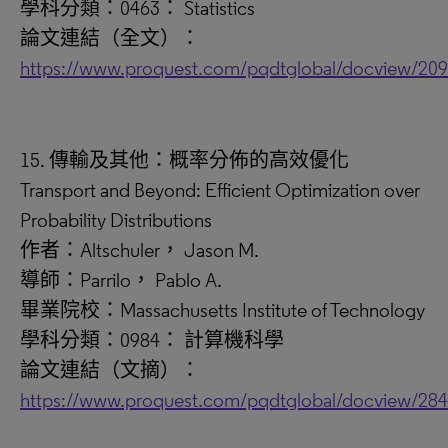
學科分類：0463： Statistics
論文連結（全文）：
https://www.proquest.com/pqdtglobal/docview/20
15. 傳輸及其他：概率分佈的高效優化
Transport and Beyond: Efficient Optimization over
Probability Distributions
作者：Altschuler， Jason M.
導師：Parrilo， Pablo A.
畢業院校：Massachusetts Institute of Technology
學科分類：0984： 計算機科學
論文連結（文摘）：
https://www.proquest.com/pqdtglobal/docview/28