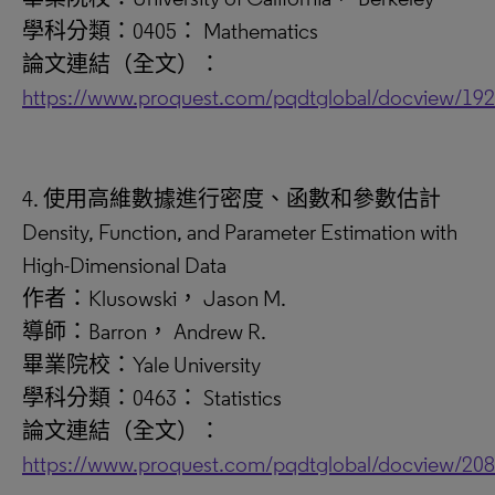
學科分類：0405： Mathematics
論文連結（全文）：
https://www.proquest.com/pqdtglobal/docview/19
4. 使用高維數據進行密度、函數和參數估計
Density, Function, and Parameter Estimation with
High-Dimensional Data
作者：Klusowski， Jason M.
導師：Barron， Andrew R.
畢業院校：Yale University
學科分類：0463： Statistics
論文連結（全文）：
https://www.proquest.com/pqdtglobal/docview/20