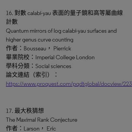
16. 對數 calabi-yau 表面的量子鏡和高等屬曲線
計數
Quantum mirrors of log calabi-yau surfaces and
higher genus curve counting
作者：Bousseau， Pierrick
畢業院校：Imperial College London
學科分類：Social sciences
論文連結（索引）：
https://www.proquest.com/pqdtglobal/docview/22
17. 最大秩猜想
The Maximal Rank Conjecture
作者：Larson， Eric