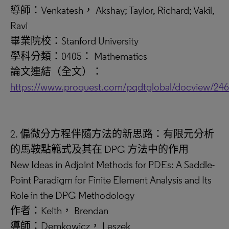
導師：Venkatesh， Akshay; Taylor, Richard; Vakil,
Ravi
畢業院校：Stanford University
學科分類：0405： Mathematics
論文連結（全文）：
https://www.proquest.com/pqdtglobal/docview/24
2. 偏微分方程伴隨方法的新思路：有限元分析
的馬鞍點範式及其在 DPG 方法中的作用
New Ideas in Adjoint Methods for PDEs: A Saddle-
Point Paradigm for Finite Element Analysis and Its
Role in the DPG Methodology
作者：Keith， Brendan
導師：Demkowicz， Leszek