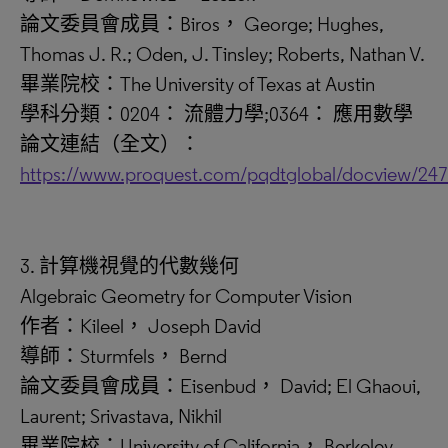
論文委員會成員：Biros， George; Hughes,
Thomas J. R.; Oden, J. Tinsley; Roberts, Nathan V.
畢業院校：The University of Texas at Austin
學科分類：0204： 流體力學;0364： 應用數學
論文連結（全文）：
https://www.proquest.com/pqdtglobal/docview/24
3. 計算機視覺的代數幾何
Algebraic Geometry for Computer Vision
作者：Kileel， Joseph David
導師：Sturmfels， Bernd
論文委員會成員：Eisenbud， David; El Ghaoui,
Laurent; Srivastava, Nikhil
畢業院校：University of California， Berkeley