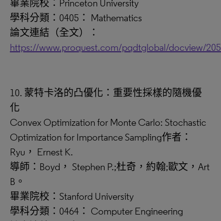
畢業院校：Princeton University
學科分類：0405： Mathematics
論文連結（全文）：
https://www.proquest.com/pqdtglobal/docview/20
10. 蒙特卡洛的凸優化：重要性採樣的隨機優
化
Convex Optimization for Monte Carlo: Stochastic
Optimization for Importance Sampling作者：
Ryu， Ernest K.
導師：Boyd， Stephen P.;杜奇，約翰;歐文，Art
B。
畢業院校：Stanford University
學科分類：0464： Computer Engineering