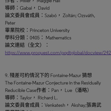
作者：Miller， Maggie Hall
導師：Gabai， David
論文委員會成員：Szabó， Zoltán; Ozsváth,
Peter
畢業院校：Princeton University
學科分類：0405： Mathematics
論文連結（全文）：
https://www.proquest.com/pqdtglobal/docview/24
9. 殘差可約情況下的 Fontaine-Mazur 猜想
The Fontaine-Mazur Conjecture in the Residually
Reducible Case作者：Pan， Lue（潘略）
導師：Taylor， Richard L.
論文委員會成員：Venkatesh， Akshay;張壽武