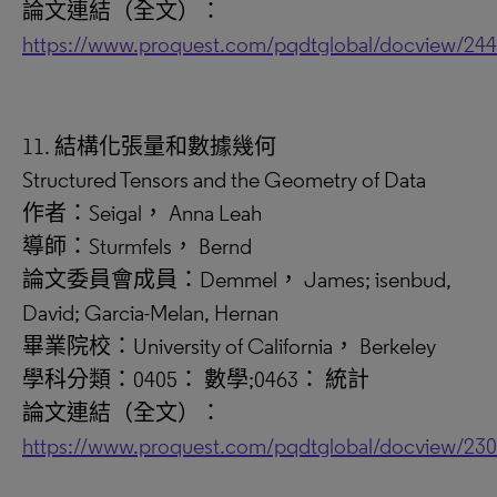
論文連結（全文）：
https://www.proquest.com/pqdtglobal/docview/24
11. 結構化張量和數據幾何
Structured Tensors and the Geometry of Data
作者：Seigal， Anna Leah
導師：Sturmfels， Bernd
論文委員會成員：Demmel， James; isenbud,
David; Garcia-Melan, Hernan
畢業院校：University of California， Berkeley
學科分類：0405： 數學;0463： 統計
論文連結（全文）：
https://www.proquest.com/pqdtglobal/docview/23