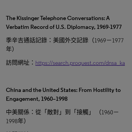
The Kissinger Telephone Conversations: A
Verbatim Record of U.S. Diplomacy, 1969-1977
季辛吉通話記錄：美國外交記錄（1969－1977
年）
訪問網址：
https://search.proquest.com/dnsa_ka
China and the United States: From Hostility to
Engagement, 1960–1998
中美關係：從
「
敵對
」
到
「
接觸
」
（1960－
1998年）