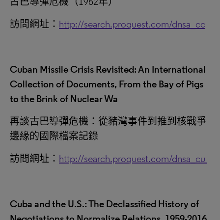
古巴導彈危機（1962年）
訪問網址：
http://search.proquest.com/dnsa_cc
Cuban Missile Crisis Revisited: An International
Collection of Documents, From the Bay of Pigs
to the Brink of Nuclear Wa
再談古巴導彈危機：從豬灣事件到推到核戰爭
邊緣的國際檔案記錄
訪問網址：
http://search.proquest.com/dnsa_cu
Cuba and the U.S.: The Declassified History of
Negotiations to Normalize Relations, 1959-2016