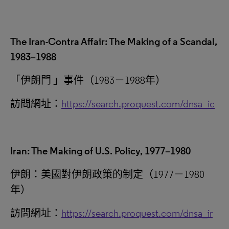
The Iran-Contra Affair: The Making of a Scandal,
1983–1988
「
伊朗門
」
事件（1983－1988‎年）
訪問網址：
https://search.proquest.com/dnsa_ic
Iran: The Making of U.S. Policy, 1977–1980
伊朗：美國對伊朗政策的制定（1977－1980‎
年）
訪問網址：
https://search.proquest.com/dnsa_ir