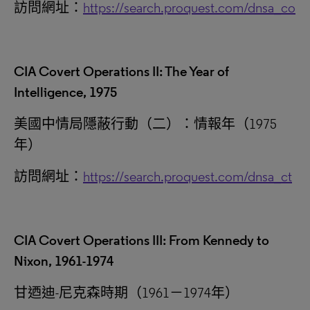
訪問網址：
https://search.proquest.com/dnsa_co
CIA Covert Operations II: The Year of
Intelligence, 1975
美國中情局隱蔽行動（二）：情報年（1975
年）
訪問網址：
https://search.proquest.com/dnsa_ct
CIA Covert Operations III: From Kennedy to
Nixon, 1961-1974
甘迺迪-尼克森時期（1961－1974‎年）