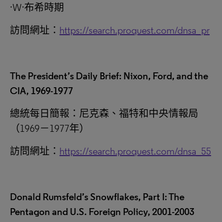
·W·布希時期
訪問網址：
https://search.proquest.com/dnsa_pr
The President’s Daily Brief: Nixon, Ford, and the
CIA, 1969-1977
總統每日簡報：尼克森、福特和中央情報局
（1969－1977年）
訪問網址：
https://search.proquest.com/dnsa_55
Donald Rumsfeld’s Snowflakes, Part I: The
Pentagon and U.S. Foreign Policy, 2001-2003