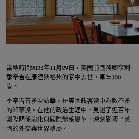
當地時間
2023
年
11
月
29
日
，美國前國務卿
亨利
·
季辛吉
在康涅狄格州的家中去世，享年100
歲。
季辛吉曾多次訪華，是美國政客當中為數不多
的知華派。在他的政治生涯中，見證了近百年
國際關係演化與國際體系變革，深刻影響了美
國的外交與世界格局。