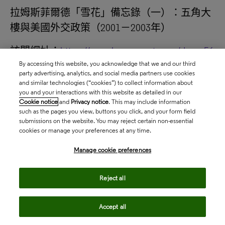
拉姆斯菲爾德
「
雪花
」
備忘錄（一）：五角大
樓與美國外交政策（2001－2003年）
訪問網址：
https://search.proquest.com/dnsa_56
By accessing this website, you acknowledge that we and our third
party advertising, analytics, and social media partners use cookies
and similar technologies (“cookies”) to collect information about
you and your interactions with this website as detailed in our
Donald Rumsfeld’s Snowflakes, Part II: The
Cookie notice
and
Privacy notice
. This may include information
Pentagon and U.S. Foreign Policy, 2004-2006
such as the pages you view, buttons you click, and your form field
submissions on the website. You may reject certain non-essential
cookies or manage your preferences at any time.
拉姆斯菲爾德
「
雪花
」
備忘錄（二）：五角大
樓與美國外交政策（2004－2006年）
Manage cookie preferences
訪問網址：
https://search.proquest.com/dnsa_57
Reject all
Accept all
解密後的美國國家安全檔