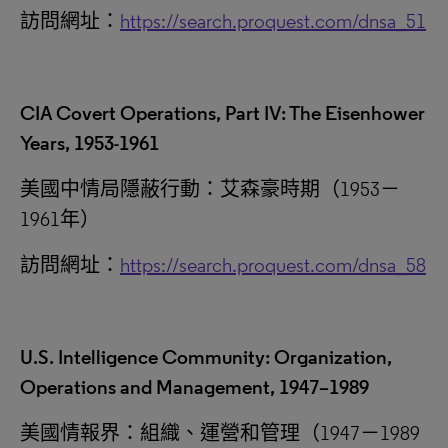
訪問網址：
https://search.proquest.com/dnsa_51
CIA Covert Operations, Part IV: The Eisenhower
Years, 1953-1961
美國中情局隱蔽行動：艾森豪時期（1953－
1961年）
訪問網址：
https://search.proquest.com/dnsa_58
U.S. Intelligence Community: Organization,
Operations and Management, 1947–1989
美國情報界：組織、運營和管理（1947－1989