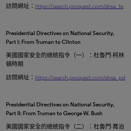
訪問網址：
https://search.proquest.com/dnsa_te
Presidential Directives on National Security,
Part I: From Truman to Clinton
美國國家安全的總統指令（一）：杜魯門-柯林
頓時期
訪問網址：
https://search.proquest.com/dnsa_pd
Presidential Directives on National Security,
Part II: From Truman to George W. Bush
美國國家安全的總統指令（二）：杜魯門-喬治