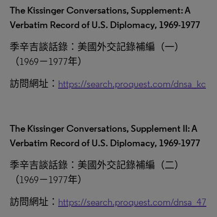
The Kissinger Conversations, Supplement: A
Verbatim Record of U.S. Diplomacy, 1969-1977
季辛吉談話錄：美國外交記錄補編（一）
（1969－1977年）
訪問網址：
https://search.proquest.com/dnsa_kc
The Kissinger Conversations, Supplement II: A
Verbatim Record of U.S. Diplomacy, 1969-1977
季辛吉談話錄：美國外交記錄補編（二）
（1969－1977年）
訪問網址：
https://search.proquest.com/dnsa_47