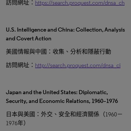
訪問網址：
https://search.proquest.com/dnsa_ch
U.S. Intelligence and China: Collection, Analysis
and Covert Action
美國情報與中國：收集、分析和隱蔽行動
訪問網址：
http://search.proquest.com/dnsa_ci
Japan and the United States: Diplomatic,
Security, and Economic Relations, 1960–1976
日本與美國：外交、安全和經濟關係（1960－
1976年）