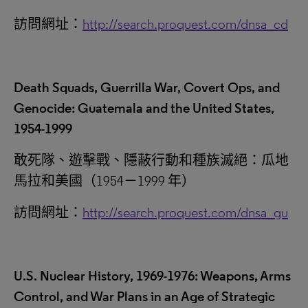
訪問網址：
http://search.proquest.com/dnsa_cd
Death Squads, Guerrilla War, Covert Ops, and
Genocide: Guatemala and the United States,
1954-1999
敢死隊、遊擊戰、隱蔽行動和種族滅絕：瓜地
馬拉和美國（1954－1999 年）
訪問網址：
http://search.proquest.com/dnsa_gu
U.S. Nuclear History, 1969-1976: Weapons, Arms
Control, and War Plans in an Age of Strategic