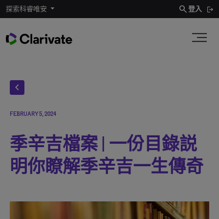
search
探索科睿唯安
登入
chevron_left
FEBRUARY 5, 2024
季辛吉檔案 | 一份目錄説
明你瞭解季辛吉一生傳奇