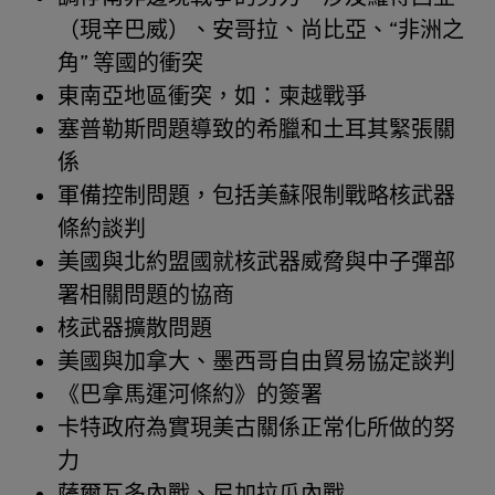
（現辛巴威）、安哥拉、尚比亞、“非洲之
角” 等國的衝突
東南亞地區衝突，如：柬越戰爭
塞普勒斯問題導致的希臘和土耳其緊張關
係
軍備控制問題，包括美蘇限制戰略核武器
條約談判
美國與北約盟國就核武器威脅與中子彈部
署相關問題的協商
核武器擴散問題
美國與加拿大、墨西哥自由貿易協定談判
《巴拿馬運河條約》的簽署
卡特政府為實現美古關係正常化所做的努
力
薩爾瓦多內戰、尼加拉瓜內戰