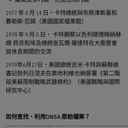
1977 年 8 月 14 日，卡特總統與布熱津斯基和
賽勒斯·范錫（美國國家檔案館）
1978 年 9 月 5 日， 卡特觀察以色列總理梅納赫
姆·貝京和埃及總統安瓦爾·薩達特在大衛營會
談休息期間的交流
1979年6月17日，美國總統吉米·卡特與蘇聯總
書記勃列日涅夫在奧地利維也納簽署《第二階
段美蘇限制戰略武器條約》（美國戰略與國際
研究中心）
如何查找、利用
DNSA
原始檔案？