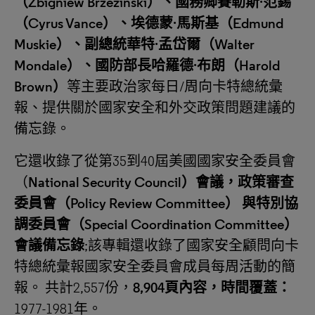
（
Zbigniew Brzezinski
）、國務卿賽勒斯
·
范錫
（
Cyrus Vance
）、埃德蒙
·
馬斯基（
Edmund
Muskie
）、副總統華特
·
孟岱爾（
Walter
Mondale
）、國防部長哈羅德
·
布朗（
Harold
Brown
）
等主要政治家每日/周向卡特總統彙
報、提供關於國家安全和外交政策問題建議的
備忘錄。
它還收錄了從第35到40屆美國國家安全委員會
（
National Security Council
）會議，政策審查
委員會
（Policy Review Committee）
與特別協
調委員會（
Special Coordination Committee
）
會議備忘錄
;該專輯還收錄了國家安全顧問向卡
特總統彙報國家安全委員會成員每周活動的簡
報。 共計2,557份，
8,904頁內容，時間覆蓋：
1977-1981年。