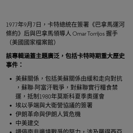
1977年9月7日，卡特總統在簽署《巴拿馬運河
條約》后與巴拿馬領導人 Omar Torrijos 握手
（美國國家檔案館）
該專輯涵蓋主題廣泛，包括卡特時期重大歷史
事件：
美蘇關係，包括美蘇關係由緩和走向對抗
，蘇聯-阿富汗戰爭，對蘇聯實行糧食禁
運，抵制1980年莫斯科夏季奧運會
埃以爭端與大衛營協議的簽署
伊朗革命與伊朗人質危機
中美建交
調停南非邊境戰爭的努力，涉及羅得西亞