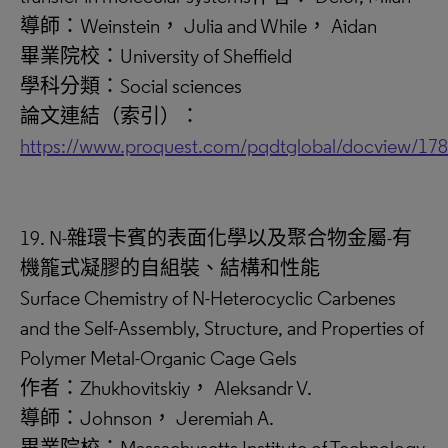
導師：Weinstein， Julia and While， Aidan
畢業院校：University of Sheffield
學科分類：Social sciences
論文連結（索引）：
https://www.proquest.com/pqdtglobal/docview/17
19. N-雜環卡賓的表面化學以及聚合物金屬-有
機籠式凝膠的自組裝、結構和性能
Surface Chemistry of N-Heterocyclic Carbenes
and the Self-Assembly, Structure, and Properties of
Polymer Metal-Organic Cage Gels
作者：Zhukhovitskiy， Aleksandr V.
導師：Johnson， Jeremiah A.