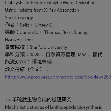
Catalysts for Electrocatalytic Water Oxidation
Using Insights from X-Ray Absorption
Spectroscopy
作者：Seitz， Linsey C.
導師：Jaramillo， Thomas; Bent, Stacey;
Nørskov, Jens
畢業院校：Stanford University
學科分類：0528： 自然資源管理;0363： 替代
能源;0474： 環境管理
論文連結（全文）：
https://www.proquest.com/pqdtglobal/docview/25
15. 羊硫肽生物合成的機理研究
Mechanistic studies of lanthipeptide biosynthesis