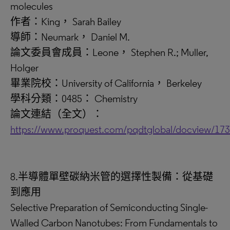
molecules
作者：King， Sarah Bailey
導師：Neumark， Daniel M.
論文委員會成員：Leone， Stephen R.; Muller,
Holger
畢業院校：University of California， Berkeley
學科分類：0485： Chemistry
論文連結（全文）：
https://www.proquest.com/pqdtglobal/docview/17
8.半導體單壁碳納米管的選擇性製備：從基礎
到應用
Selective Preparation of Semiconducting Single-
Walled Carbon Nanotubes: From Fundamentals to