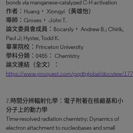
bonds via manganese-catalyzed C-H activation
作者：Huang， Xiongyi（黃雄怡）
導師：Groves， John T.
論文委員會成員：Bocarsly， Andrew B.; Chirik,
Paul J; Hyster, Todd K.
畢業院校：Princeton University
學科分類：0485： Chemistry
論文連結（全文）：
https://www.proquest.com/pqdtglobal/docview/17
7.時間分辨輻射化學：電子附著在核鹼基和小
分子上的動力學
Time-resolved radiation chemistry: Dynamics of
electron attachment to nucleobases and small