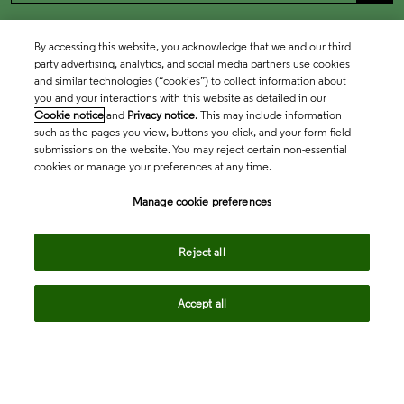
By accessing this website, you acknowledge that we and our third
party advertising, analytics, and social media partners use cookies
and similar technologies (“cookies”) to collect information about
you and your interactions with this website as detailed in our
Cookie notice
and
Privacy notice
. This may include information
such as the pages you view, buttons you click, and your form field
submissions on the website. You may reject certain non-essential
cookies or manage your preferences at any time.
Academia & Government
Manage cookie preferences
Life Sciences & Healthcare
Reject all
Accept all
Intellectual Property
Company