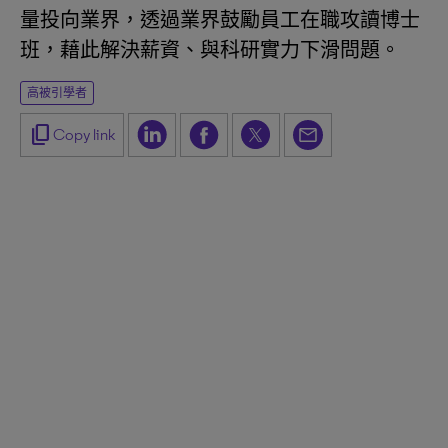
量投向業界，透過業界鼓勵員工在職攻讀博士
班，藉此解決薪資、與科研實力下滑問題。
高被引學者
content_copy
Copy link