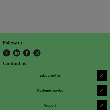
Follow us
Contact us
north_east
Sales enquiries
north_east
Customer service
north_east
Support