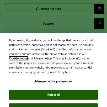
north_east
Customer service
north_east
Support
By accessing this website, you acknowledge that we and our third
party advertising, analytics, and social media partners use cookies
and similar technologies (“cookies”) to collect information about
you and your interactions with this website as detailed in our
Cookie notice
and
Privacy notice
. This may include information
such as the pages you view, buttons you click, and your form field
submissions on the website. You may reject certain non-essential
cookies or manage your preferences at any time.
Academia & Government
Manage cookie preferences
Life Sciences & Healthcare
Reject all