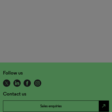
Follow us
Contact us
north_east
Sales enquiries