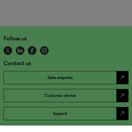
Follow us
Contact us
north_east
Sales enquiries
north_east
Customer service
north_east
Support