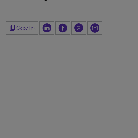
content_copy
Copy link