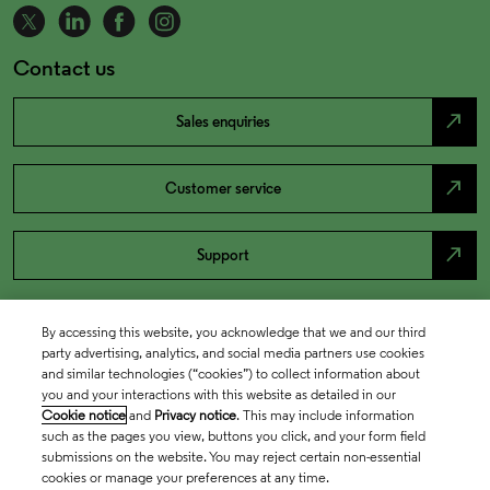
Contact us
north_east
Sales enquiries
north_east
Customer service
north_east
Support
By accessing this website, you acknowledge that we and our third
party advertising, analytics, and social media partners use cookies
and similar technologies (“cookies”) to collect information about
you and your interactions with this website as detailed in our
Cookie notice
and
Privacy notice
. This may include information
such as the pages you view, buttons you click, and your form field
submissions on the website. You may reject certain non-essential
cookies or manage your preferences at any time.