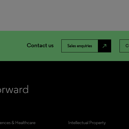
Contact us
north_east
Sales enquiries
C
iences & Healthcare
Intellectual Property