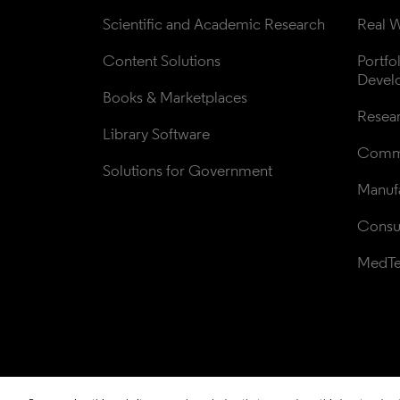
Scientific and Academic Research
Real W
Content Solutions
Portfo
Devel
Books & Marketplaces
Resea
Library Software
Comme
Solutions for Government
Manufa
Consul
MedT