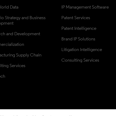
orld Data
IP Management Software
lio Strategy and Business 
Patent Services
opment
Patent Intelligence
rch and Development
Brand IP Solutions
rcialization
Litigation Intelligence
cturing Supply Chain
Consulting Services
ting Services
ech