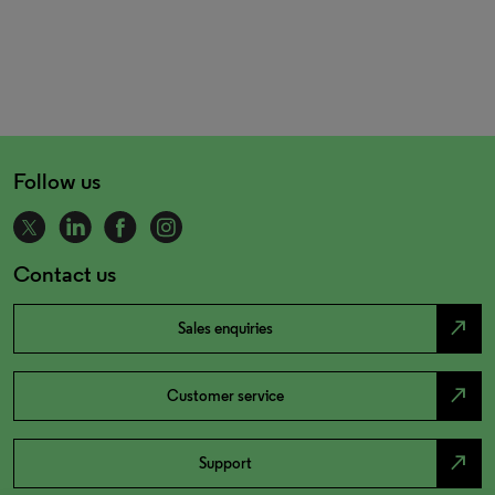
Follow us
Contact us
north_east
Sales enquiries
north_east
Customer service
north_east
Support