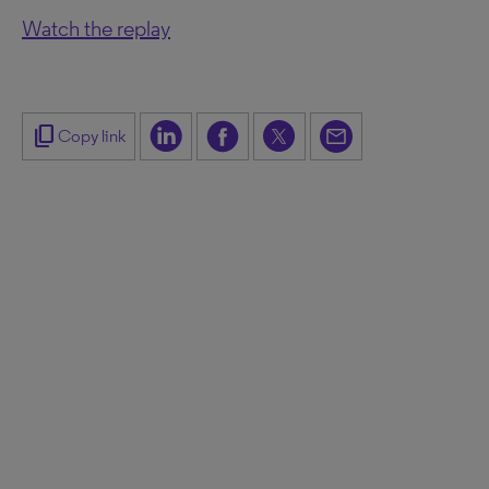
Watch the replay
content_copy
Copy link