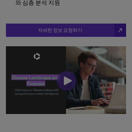
와 심층 분석 지원
north_east
자세한 정보 요청하기