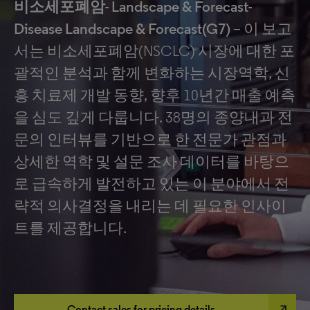
비소세포폐암- Landscape & Forecast-
Disease Landscape & Forecast(G7)
– 이 보고
서는 비소세포폐암(NSCLC) 시장에 대한 포
괄적인 분석과 함께 변화하는 시장역학, 신
흥 치료제 개발 동향, 향후 10년간 매출 예측
을 심도 깊게 다룹니다. 38명의 종양내과 전
문의 인터뷰를 기반으로 한 전문가 관점과
상세한 역학 및 설문 조사 데이터를 바탕으
로 급속하게 발전하고 있는 이 분야에서 전
략적 의사결정을 내리는 데 필요한 인사이
트를 제공합니다.
north_east
Contact sales for pricing details