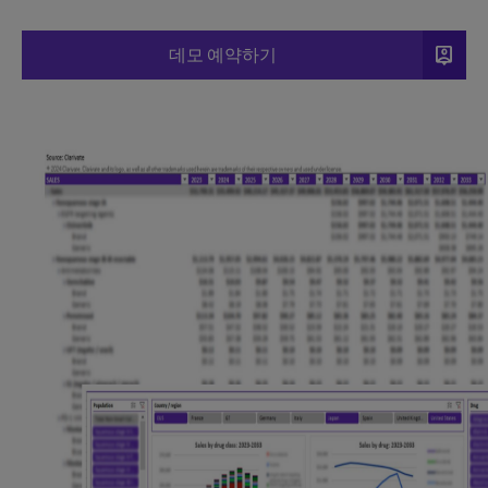
person_pin
데모 예약하기