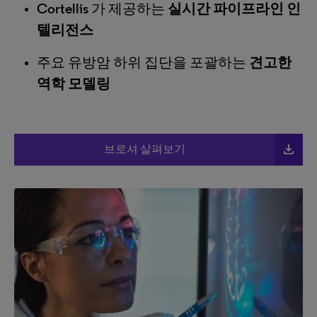
Cortellis
가 제공하는
실시간 파이프라인 인
텔리전스
주요 유방암 하위 집단을 포괄하는
견고한
역학 모델링
file_download
브로셔 살펴보기