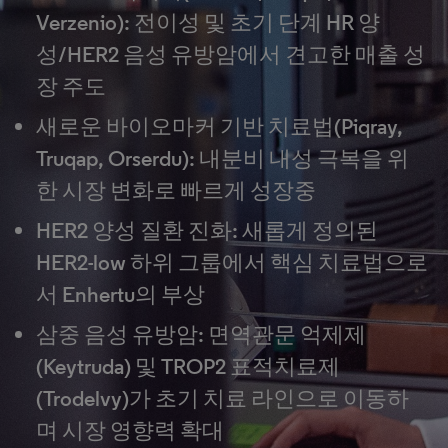
Verzenio): 전이성 및 초기 단계 HR 양
성/HER2 음성 유방암에서 견고한 매출 성
장 주도
새로운 바이오마커 기반 치료법(Piqray,
Truqap, Orserdu): 내분비 내성 극복을 위
한 시장 변화로 빠르게 성장중
HER2 양성 질환 진화: 새롭게 정의된
HER2-low 하위 그룹에서 핵심 치료법으로
서 Enhertu의 부상
삼중 음성 유방암: 면역관문 억제제
(Keytruda) 및 TROP2 표적치료제
(Trodelvy)가 초기 치료 라인으로 이동하
며 시장 영향력 확대